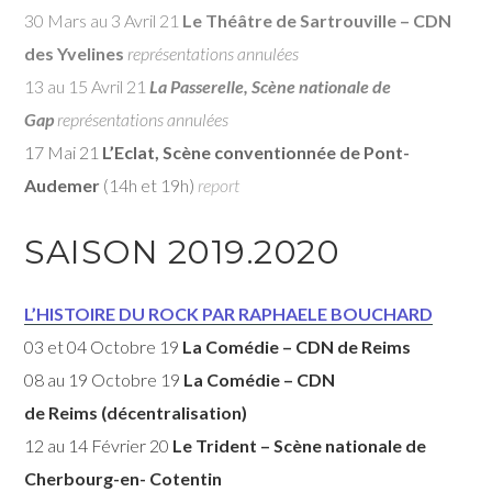
30 Mars au 3 Avril 21
Le Théâtre de Sartrouville – CDN
des Yvelines
représentations annulées
13 au 15 Avril 21
La Passerelle, Scène nationale de
Gap
représentations annulées
17 Mai 21
L’Eclat, Scène conventionnée de Pont-
Audemer
(14h et 19h)
report
SAISON 2019.2020
L’HISTOIRE DU ROCK PAR RAPHAELE BOUCHARD
03 et 04 Octobre 19
La
Comédie – CDN de Reims
08 au 19 Octobre 19
La
Comédie – CDN
de Reims
(décentralisation)
12 au 14 Février 20
Le Trident – Scène nationale de
Cherbourg-en- Cotentin