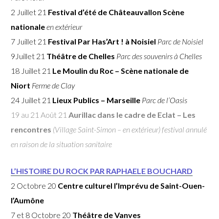
2 Juillet 21
Festival d’été de Châteauvallon Scène
nationale
en extérieur
7 Juillet 21
Festival Par Has’Art !
à Noisiel
Parc de Noisiel
9Juillet 21
Théâtre de Chelles
Parc des souvenirs à Chelles
18 Juillet 21
Le Moulin du Roc – Scène nationale de
Niort
Ferme de Clay
24 Juillet 21
Lieux Publics – Marseille
Parc de l’Oasis
19 au 21 Août 21
Aurillac dans le cadre de Eclat – Les
rencontres
(Village Saint-Simon – en extérieur) festival annulé
en raison de la situation sanitaire
L’HISTOIRE DU ROCK PAR RAPHAELE BOUCHARD
2 Octobre 20
Centre culturel l’Imprévu de Saint-Ouen-
l’Aumône
7 et 8 Octobre 20
Théâtre de Vanves