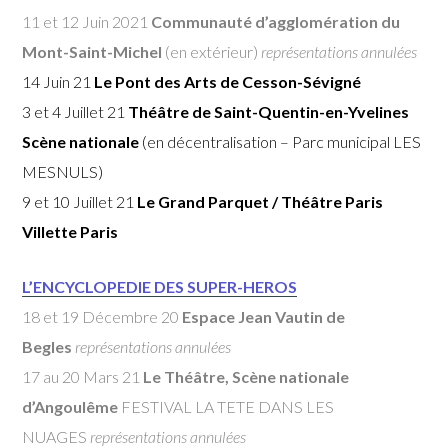
11 et 12 Juin 2021
Communauté d’agglomération du
Mont-Saint-Michel
(en extérieur)
représentations annulées
14 Juin 21
Le Pont des Arts de Cesson-Sévigné
3 et 4 Juillet 21
Théâtre de Saint-Quentin-en-Yvelines
Scène nationale
(en décentralisation – Parc municipal LES
MESNULS)
9 et 10 Juillet 21
Le Grand Parquet / Théâtre Paris
Villette Paris
L’ENCYCLOPEDIE DES SUPER-HEROS
18 et 19 Décembre 20
Espace Jean Vautin de
Begles
représentations annulées
17 au 20 Mars 21
Le Théâtre, Scène nationale
d’Angoulême
FESTIVAL LA TETE DANS LES
NUAGES
représentations annulées