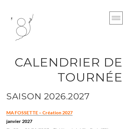
S
k
i
p
t
o
c
CALENDRIER DE
o
TOURNÉE
n
t
e
SAISON 2026.2027
n
t
MA FOSSETTE – Création 2027
janvier 2027