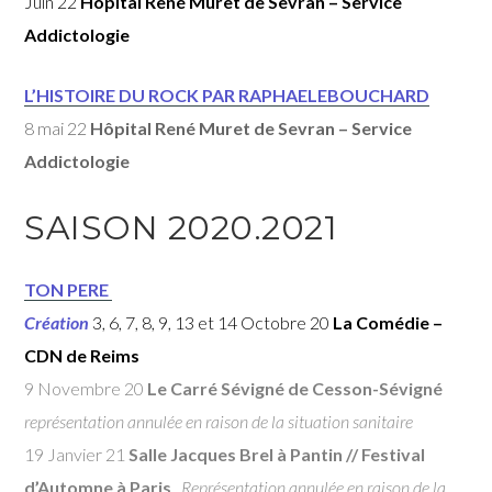
Juin 22
Hôpital René Muret de Sevran – Service
Addictologie
L’HISTOIRE DU ROCK PAR RAPHAELEBOUCHARD
8 mai 22
Hôpital René Muret de Sevran – Service
Addictologie
SAISON 2020.2021
TON PERE
Création
3, 6, 7, 8, 9, 13 et 14 Octobre 20
La Comédie –
CDN de Reims
9 Novembre 20
Le Carré Sévigné de Cesson-Sévigné
représentation annulée en raison de la situation sanitaire
19 Janvier 21
Salle Jacques Brel à Pantin // Festival
d’Automne à Paris
.
Représentation annulée en raison de la