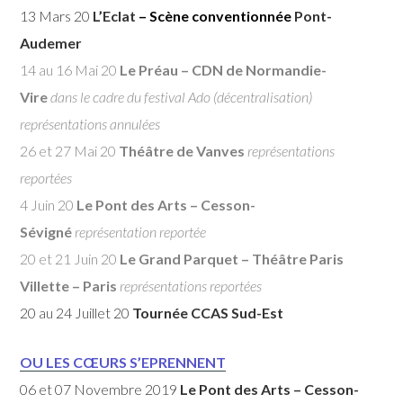
13 Mars 20
L’Eclat
– Scène conventionnée
Pont-
Audemer
14 au 16 Mai 20
Le Préau – CDN de Normandie-
Vire
dans le cadre du festival Ado (décentralisation)
représentations annulées
26 et 27 Mai 20
Théâtre de Vanves
représentations
reportées
4 Juin 20
Le Pont des Arts – Cesson-
Sévigné
représentation reportée
20 et 21 Juin 20
Le Grand Parquet – Théâtre Paris
Villette – Paris
représentations reportées
20 au 24 Juillet 20
Tournée CCAS Sud-Est
OU LES CŒURS S’EPRENNENT
06 et 07 Novembre 2019
Le Pont des Arts – Cesson-