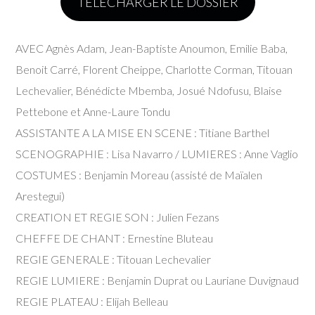
TELECHARGER LE DOSSIER
AVEC Agnès Adam, Jean-Baptiste Anoumon, Emilie Baba,
Benoit Carré, Florent Cheippe, Charlotte Corman, Titouan
Lechevalier, Bénédicte Mbemba, Josué Ndofusu, Blaise
Pettebone et Anne-Laure Tondu
ASSISTANTE A LA MISE EN SCENE : Titiane Barthel
SCENOGRAPHIE : Lisa Navarro / LUMIERES : Anne Vaglio
COSTUMES : Benjamin Moreau (assisté de Maïalen
Arestegui)
CREATION ET REGIE SON : Julien Fezans
CHEFFE DE CHANT : Ernestine Bluteau
REGIE GENERALE : Titouan Lechevalier
REGIE LUMIERE : Benjamin Duprat ou Lauriane Duvignaud
REGIE PLATEAU : Elijah Belleau