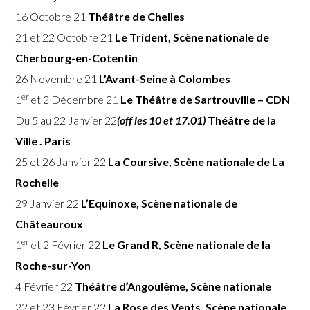
16 Octobre 21
Théâtre de Chelles
21 et 22 Octobre 21
Le Trident, Scène nationale de
Cherbourg-en-Cotentin
26 Novembre 21
L’Avant-Seine à Colombes
er
1
et 2 Décembre 21
Le Théâtre de Sartrouville – CDN
Du 5 au 22 Janvier 22
(off les 10 et 17.01)
Théâtre de la
Ville . Paris
25 et 26 Janvier 22
La Coursive, Scène nationale de La
Rochelle
29 Janvier 22
L’Equinoxe, Scène nationale de
Châteauroux
er
1
et 2 Février 22
Le Grand R, Scène nationale de la
Roche-sur-Yon
4 Février 22
Théâtre d’Angoulême, Scène nationale
22 et 23 Février 22
La Rose des Vents, Scène nationale