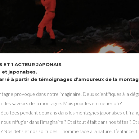
S ET 1 ACTEUR JAPONAIS
 et japonaises.
arré à partir de témoignages d’amoureux de la montag
ntagne provoque dans notre imaginaire. Deux scientifiques à la dég
ent les saveurs de la montagne. Mais pour les emmener où ?
écoltées pendant deux ans dans les montagnes japonaises et frança
rix nous réfugier dans l’imaginaire ? Et si tout était dans nos têtes ? E
 ? Nos défis et nos solitudes. L’homme face à la nature. L’enfance. L