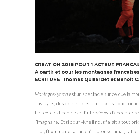
CREATION 2016 POUR 1 ACTEUR FRANCAI
A partir et pour les montagnes françaises
ECRITURE Thomas Quillardet et Benoit C
Montagne/ yama
est un spectacle sur ce que la mo
paysages, des odeurs, des animaux. Ils ponctionn
Le texte est composé d’interviews, d’anecdotes r
l’imaginaire. Et si pour vivre il nous fallait à tout p
haut, l’homme ne faisait qu’affuter son imagination