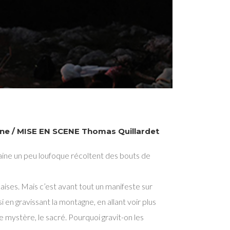
ne / MISE EN SCENE Thomas Quillardet
aine un peu loufoque récoltent des bouts de
ises. Mais c’est avant tout un manifeste sur
t si en gravissant la montagne, en allant voir plus
e mystère, le sacré. Pourquoi gravit-on les