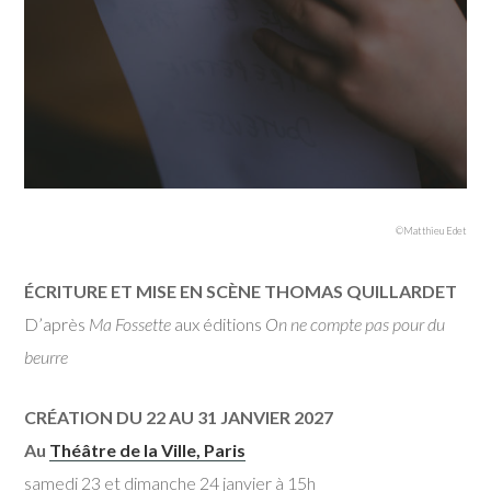
©Matthieu Edet
ÉCRITURE ET MISE EN SCÈNE THOMAS QUILLARDET
D’après
Ma Fossette
aux éditions
On ne compte pas pour du
beurre
CRÉATION DU 22 AU 31 JANVIER 2027
Au
Théâtre de la Ville, Paris
samedi 23 et dimanche 24 janvier à 15h