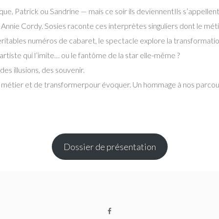
ique, Patrick ou Sandrine — mais ce soir ils deviennentIls s’appellen
Annie Cordy. Sosies raconte ces interprètes singuliers dont le mét
tables numéros de cabaret, le spectacle explore la transformation, 
artiste qui l’imite… ou le fantôme de la star elle-même ?
es illusions, des souvenir.
e métier et de transformerpour évoquer. Un hommage à nos parcou
Dossier de présentation